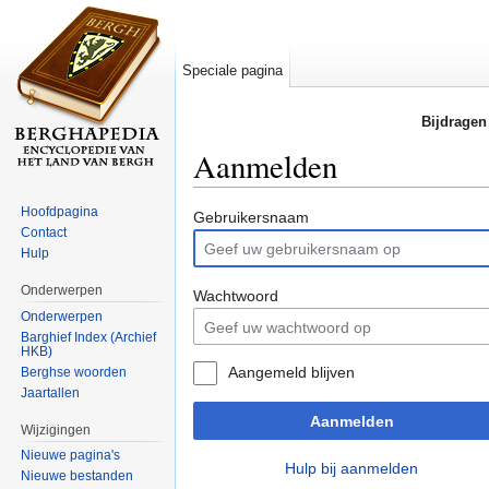
Speciale pagina
Bijdragen
Aanmelden
Ga naar:
navigatie
,
zoeken
Hoofdpagina
Gebruikersnaam
Contact
Hulp
Onderwerpen
Wachtwoord
Onderwerpen
Barghief Index (Archief
HKB)
Aangemeld blijven
Berghse woorden
Jaartallen
Aanmelden
Wijzigingen
Nieuwe pagina's
Hulp bij aanmelden
Nieuwe bestanden