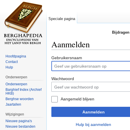
Speciale pagina
Bijdragen
Aanmelden
Ga naar:
navigatie
,
zoeken
Hoofdpagina
Gebruikersnaam
Contact
Hulp
Onderwerpen
Wachtwoord
Onderwerpen
Barghief Index (Archief
HKB)
Aangemeld blijven
Berghse woorden
Jaartallen
Aanmelden
Wijzigingen
Nieuwe pagina's
Hulp bij aanmelden
Nieuwe bestanden