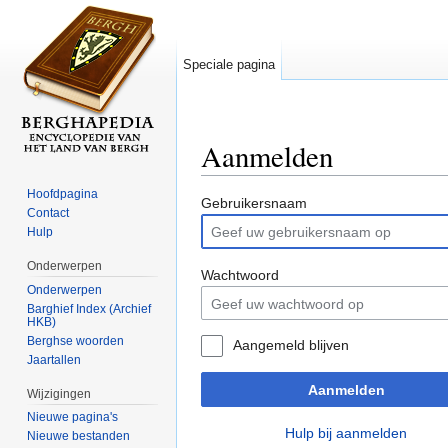
Speciale pagina
Aanmelden
Ga naar:
navigatie
,
zoeken
Hoofdpagina
Gebruikersnaam
Contact
Hulp
Onderwerpen
Wachtwoord
Onderwerpen
Barghief Index (Archief
HKB)
Berghse woorden
Aangemeld blijven
Jaartallen
Aanmelden
Wijzigingen
Nieuwe pagina's
Hulp bij aanmelden
Nieuwe bestanden