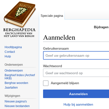
Speciale pagina
Bijdragen
Aanmelden
Ga naar:
navigatie
,
zoeken
Hoofdpagina
Gebruikersnaam
Contact
Hulp
Onderwerpen
Wachtwoord
Onderwerpen
Barghief Index (Archief
HKB)
Aangemeld blijven
Berghse woorden
Jaartallen
Aanmelden
Wijzigingen
Nieuwe pagina's
Hulp bij aanmelden
Nieuwe bestanden