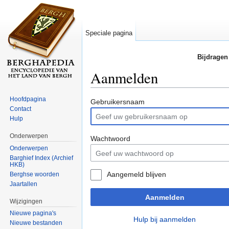
Speciale pagina
Bijdragen
Aanmelden
Ga naar:
navigatie
,
zoeken
Hoofdpagina
Gebruikersnaam
Contact
Hulp
Onderwerpen
Wachtwoord
Onderwerpen
Barghief Index (Archief
HKB)
Aangemeld blijven
Berghse woorden
Jaartallen
Aanmelden
Wijzigingen
Nieuwe pagina's
Hulp bij aanmelden
Nieuwe bestanden