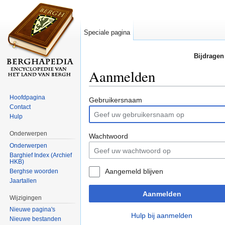
Speciale pagina
Bijdragen
Aanmelden
Ga naar:
navigatie
,
zoeken
Hoofdpagina
Gebruikersnaam
Contact
Hulp
Onderwerpen
Wachtwoord
Onderwerpen
Barghief Index (Archief
HKB)
Aangemeld blijven
Berghse woorden
Jaartallen
Aanmelden
Wijzigingen
Nieuwe pagina's
Hulp bij aanmelden
Nieuwe bestanden