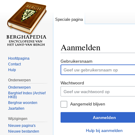
Speciale pagina
Aanmelden
Ga naar:
navigatie
,
zoeken
Hoofdpagina
Gebruikersnaam
Contact
Hulp
Onderwerpen
Wachtwoord
Onderwerpen
Barghief Index (Archief
HKB)
Berghse woorden
Aangemeld blijven
Jaartallen
Aanmelden
Wijzigingen
Nieuwe pagina's
Hulp bij aanmelden
Nieuwe bestanden