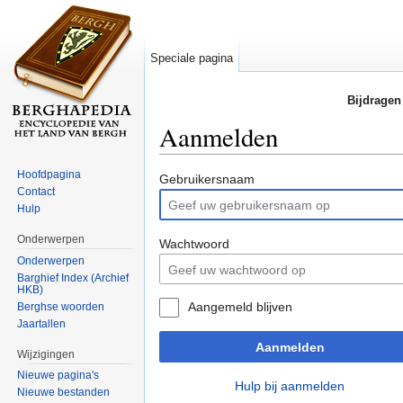
Speciale pagina
Bijdragen
Aanmelden
Ga naar:
navigatie
,
zoeken
Hoofdpagina
Gebruikersnaam
Contact
Hulp
Onderwerpen
Wachtwoord
Onderwerpen
Barghief Index (Archief
HKB)
Aangemeld blijven
Berghse woorden
Jaartallen
Aanmelden
Wijzigingen
Nieuwe pagina's
Hulp bij aanmelden
Nieuwe bestanden