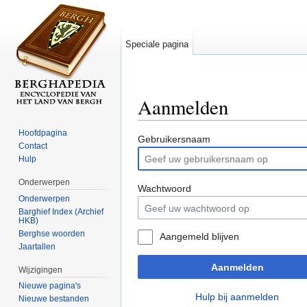
Speciale pagina
Aanmelden
Ga naar:
navigatie
,
zoeken
Hoofdpagina
Gebruikersnaam
Contact
Hulp
Onderwerpen
Wachtwoord
Onderwerpen
Barghief Index (Archief
HKB)
Berghse woorden
Aangemeld blijven
Jaartallen
Aanmelden
Wijzigingen
Nieuwe pagina's
Hulp bij aanmelden
Nieuwe bestanden