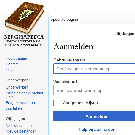
Speciale pagina
Bijdragen
Aanmelden
Ga naar:
navigatie
,
zoeken
Hoofdpagina
Gebruikersnaam
Contact
Hulp
Onderwerpen
Wachtwoord
Onderwerpen
Barghief Index (Archief
HKB)
Aangemeld blijven
Berghse woorden
Jaartallen
Aanmelden
Wijzigingen
Nieuwe pagina's
Hulp bij aanmelden
Nieuwe bestanden