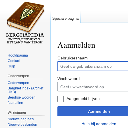
Speciale pagina
Aanmelden
Ga naar:
navigatie
,
zoeken
Hoofdpagina
Gebruikersnaam
Contact
Hulp
Onderwerpen
Wachtwoord
Onderwerpen
Barghief Index (Archief
HKB)
Berghse woorden
Aangemeld blijven
Jaartallen
Aanmelden
Wijzigingen
Nieuwe pagina's
Hulp bij aanmelden
Nieuwe bestanden