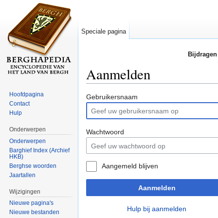
Speciale pagina
Bijdragen
Aanmelden
Ga naar:
navigatie
,
zoeken
Hoofdpagina
Gebruikersnaam
Contact
Hulp
Onderwerpen
Wachtwoord
Onderwerpen
Barghief Index (Archief
HKB)
Aangemeld blijven
Berghse woorden
Jaartallen
Aanmelden
Wijzigingen
Nieuwe pagina's
Hulp bij aanmelden
Nieuwe bestanden