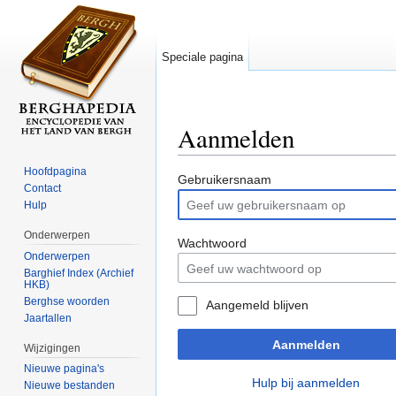
Speciale pagina
Aanmelden
Ga naar:
navigatie
,
zoeken
Hoofdpagina
Gebruikersnaam
Contact
Hulp
Onderwerpen
Wachtwoord
Onderwerpen
Barghief Index (Archief
HKB)
Berghse woorden
Aangemeld blijven
Jaartallen
Aanmelden
Wijzigingen
Nieuwe pagina's
Hulp bij aanmelden
Nieuwe bestanden