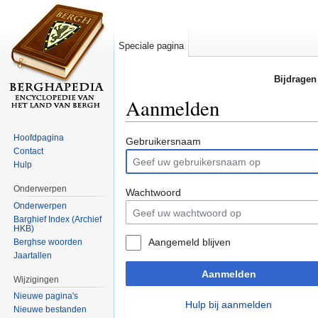
Speciale pagina
Bijdragen
Aanmelden
Ga naar:
navigatie
,
zoeken
Hoofdpagina
Gebruikersnaam
Contact
Hulp
Onderwerpen
Wachtwoord
Onderwerpen
Barghief Index (Archief
HKB)
Aangemeld blijven
Berghse woorden
Jaartallen
Aanmelden
Wijzigingen
Nieuwe pagina's
Hulp bij aanmelden
Nieuwe bestanden