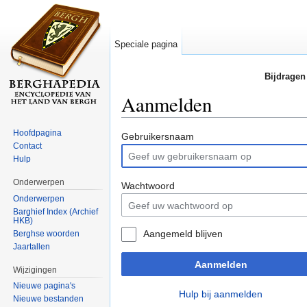
Speciale pagina
Bijdragen
Aanmelden
Ga naar:
navigatie
,
zoeken
Hoofdpagina
Gebruikersnaam
Contact
Hulp
Onderwerpen
Wachtwoord
Onderwerpen
Barghief Index (Archief
HKB)
Aangemeld blijven
Berghse woorden
Jaartallen
Aanmelden
Wijzigingen
Nieuwe pagina's
Hulp bij aanmelden
Nieuwe bestanden