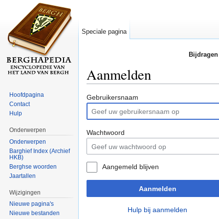
Speciale pagina
Bijdragen
Aanmelden
Ga naar:
navigatie
,
zoeken
Hoofdpagina
Gebruikersnaam
Contact
Hulp
Onderwerpen
Wachtwoord
Onderwerpen
Barghief Index (Archief
HKB)
Aangemeld blijven
Berghse woorden
Jaartallen
Aanmelden
Wijzigingen
Nieuwe pagina's
Hulp bij aanmelden
Nieuwe bestanden