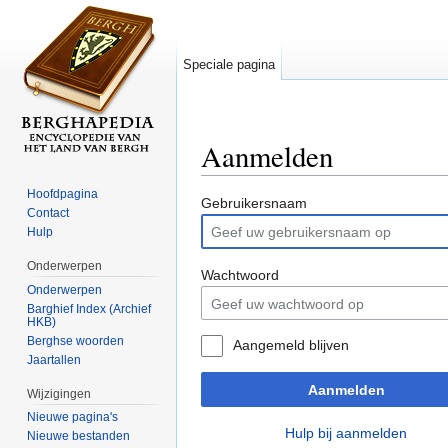
Speciale pagina
Aanmelden
Ga naar:
navigatie
,
zoeken
Hoofdpagina
Gebruikersnaam
Contact
Hulp
Onderwerpen
Wachtwoord
Onderwerpen
Barghief Index (Archief
HKB)
Berghse woorden
Aangemeld blijven
Jaartallen
Aanmelden
Wijzigingen
Nieuwe pagina's
Hulp bij aanmelden
Nieuwe bestanden