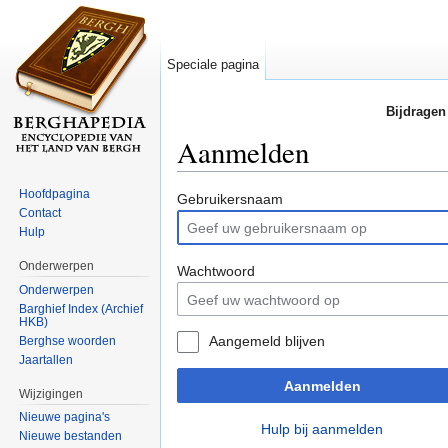
Speciale pagina
Bijdragen
Aanmelden
Ga naar:
navigatie
,
zoeken
Hoofdpagina
Gebruikersnaam
Contact
Hulp
Onderwerpen
Wachtwoord
Onderwerpen
Barghief Index (Archief
HKB)
Aangemeld blijven
Berghse woorden
Jaartallen
Aanmelden
Wijzigingen
Nieuwe pagina's
Hulp bij aanmelden
Nieuwe bestanden