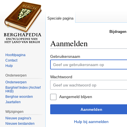
Speciale pagina
Bijdragen
Aanmelden
Ga naar:
navigatie
,
zoeken
Hoofdpagina
Gebruikersnaam
Contact
Hulp
Onderwerpen
Wachtwoord
Onderwerpen
Barghief Index (Archief
HKB)
Aangemeld blijven
Berghse woorden
Jaartallen
Aanmelden
Wijzigingen
Nieuwe pagina's
Hulp bij aanmelden
Nieuwe bestanden