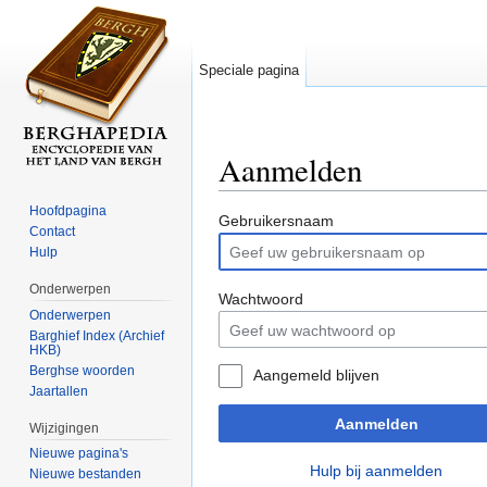
Speciale pagina
Aanmelden
Ga naar:
navigatie
,
zoeken
Hoofdpagina
Gebruikersnaam
Contact
Hulp
Onderwerpen
Wachtwoord
Onderwerpen
Barghief Index (Archief
HKB)
Berghse woorden
Aangemeld blijven
Jaartallen
Aanmelden
Wijzigingen
Nieuwe pagina's
Hulp bij aanmelden
Nieuwe bestanden