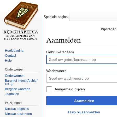
Speciale pagina
Bijdragen
Aanmelden
Ga naar:
navigatie
,
zoeken
Hoofdpagina
Gebruikersnaam
Contact
Hulp
Onderwerpen
Wachtwoord
Onderwerpen
Barghief Index (Archief
HKB)
Aangemeld blijven
Berghse woorden
Jaartallen
Aanmelden
Wijzigingen
Nieuwe pagina's
Hulp bij aanmelden
Nieuwe bestanden