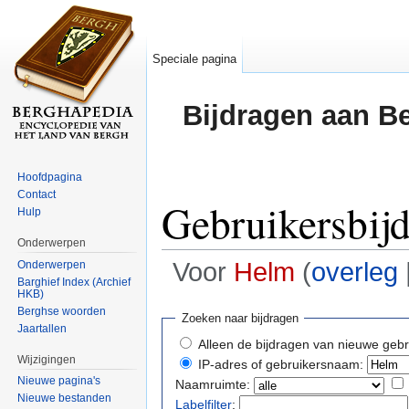
Speciale pagina
Bijdragen aan B
Hoofdpagina
Contact
Gebruikersbij
Hulp
Onderwerpen
Voor
Helm
(
overleg
Onderwerpen
Barghief Index (Archief
HKB)
Ga naar:
navigatie
,
zoeken
Berghse woorden
Zoeken naar bijdragen
Jaartallen
Alleen de bijdragen van nieuwe gebr
Wijzigingen
IP-adres of gebruikersnaam:
Nieuwe pagina's
Naamruimte:
Nieuwe bestanden
Labelfilter
: