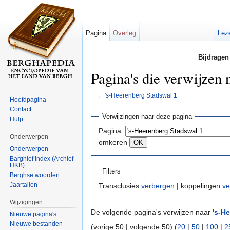
Pagina
Overleg
Lez
Bijdragen
Pagina's die verwijzen 
←
's-Heerenberg Stadswal 1
Hoofdpagina
Ga naar:
navigatie
,
zoeken
Contact
Verwijzingen naar deze pagina
Hulp
Pagina:
Onderwerpen
omkeren
Onderwerpen
Barghief Index (Archief
HKB)
Filters
Berghse woorden
Jaartallen
Transclusies
verbergen
| koppelingen
ve
Wijzigingen
De volgende pagina's verwijzen naar
's-H
Nieuwe pagina's
Nieuwe bestanden
(vorige 50 | volgende 50) (
20
|
50
|
100
|
2