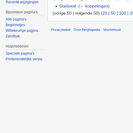
Recente wijzigingen
Stadswal
‎
(
← koppelingen
)
Bijzondere pagina's
(vorige 50 | volgende 50) (
20
|
50
|
100
|
2
Alle pagina's
Beginnetjes
Privacybeleid
Over Berghapedia
Voorbehoud
Willekeurige pagina
Zandbak
Hulpmiddelen
Speciale pagina's
Printvriendelijke versie