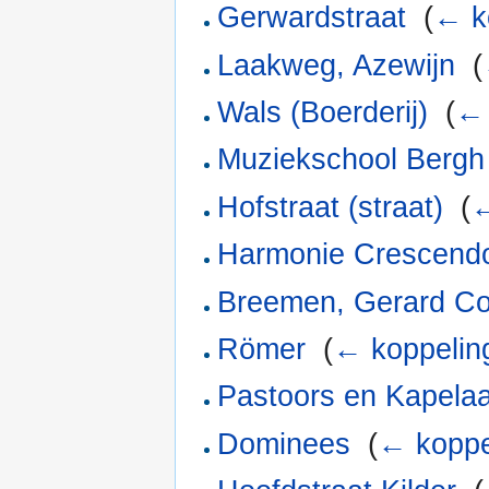
Gerwardstraat
‎
(
← k
Laakweg, Azewijn
‎
(
Wals (Boerderij)
‎
(
← 
Muziekschool Bergh
Hofstraat (straat)
‎
(
←
Harmonie Crescend
Breemen, Gerard Co
Römer
‎
(
← koppelin
Pastoors en Kapela
Dominees
‎
(
← koppe