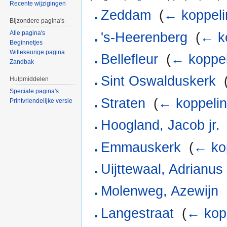
Recente wijzigingen
Zeddam
‎
(
← koppel
Bijzondere pagina's
Alle pagina's
's-Heerenberg
‎
(
← k
Beginnetjes
Willekeurige pagina
Bellefleur
‎
(
← koppe
Zandbak
Sint Oswalduskerk
‎
Hulpmiddelen
Speciale pagina's
Straten
‎
(
← koppeli
Printvriendelijke versie
Hoogland, Jacob jr.
Emmauskerk
‎
(
← ko
Uijttewaal, Adrianu
Molenweg, Azewijn
‎
Langestraat
‎
(
← kop