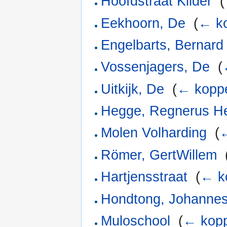
Hoofdstraat Kilder
‎
(
Eekhoorn, De
‎
(
← ko
Engelbarts, Bernard
Vossenjagers, De
‎
(
Uitkijk, De
‎
(
← koppe
Hegge, Regnerus He
Molen Volharding
‎
(
←
Römer, GertWillem
‎
Hartjensstraat
‎
(
← k
Hondtong, Johannes
Muloschool
‎
(
← kopp