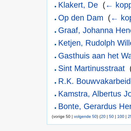
Klakert, De
‎
(
← kopp
Op den Dam
‎
(
← ko
Graaf, Johanna Hen
Ketjen, Rudolph Wil
Gasthuis aan het W
Sint Martinusstraat
‎
R.K. Bouwvakarbeid
Kamstra, Albertus 
Bonte, Gerardus He
(vorige 50 |
volgende 50
) (
20
|
50
|
100
|
2