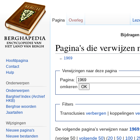
Pagina
Overleg
Lez
Bijdragen
Pagina's die verwijzen 
←
1969
Hoofdpagina
Ga naar:
navigatie
,
zoeken
Contact
Verwijzingen naar deze pagina
Hulp
Pagina:
Onderwerpen
omkeren
Onderwerpen
Barghief Index (Archief
HKB)
Filters
Berghse woorden
Jaartallen
Transclusies
verbergen
| koppelingen
ve
Wijzigingen
De volgende pagina's verwijzen naar
1969
Nieuwe pagina's
Nieuwe bestanden
(vorige 50 |
volgende 50
) (
20
|
50
|
100
|
2