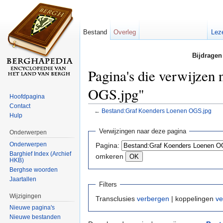
Bestand
Overleg
Lez
Bijdragen
Pagina's die verwijzen
OGS.jpg"
Hoofdpagina
Contact
←
Bestand:Graf Koenders Loenen OGS.jpg
Hulp
Ga naar:
navigatie
,
zoeken
Verwijzingen naar deze pagina
Onderwerpen
Onderwerpen
Pagina:
Barghief Index (Archief
omkeren
HKB)
Berghse woorden
Jaartallen
Filters
Wijzigingen
Transclusies
verbergen
| koppelingen
ve
Nieuwe pagina's
Nieuwe bestanden