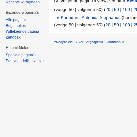
De volgende pagina's verwijzen naar
Best
Recente wijzigingen
(vorige 50 | volgende 50) (
20
|
50
|
100
|
2
Bijzondere pagina's
Koenders, Antonius Stephanus
(bestan
Alle pagina's
(vorige 50 | volgende 50) (
20
|
50
|
100
|
2
Beginnetjes
Willekeurige pagina
Zandbak
Privacybeleid
Over Berghapedia
Voorbehoud
Hulpmiddelen
Speciale pagina's
Printvriendelijke versie