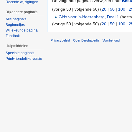
De volgende pagina's verwijzen naar
Besta
Recente wijzigingen
(vorige 50 | volgende 50) (
20
|
50
|
100
|
2
Bijzondere pagina's
Gids voor 's-Heerenberg, Deel 1
(besta
Alle pagina's
(vorige 50 | volgende 50) (
20
|
50
|
100
|
2
Beginnetjes
Willekeurige pagina
Zandbak
Privacybeleid
Over Berghapedia
Voorbehoud
Hulpmiddelen
Speciale pagina's
Printvriendelijke versie