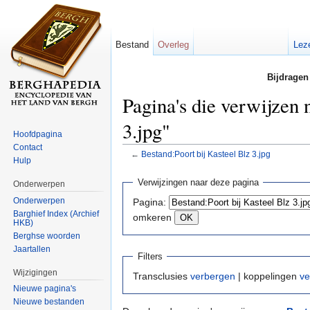
Bestand
Overleg
Lez
Bijdragen
Pagina's die verwijzen 
3.jpg"
Hoofdpagina
Contact
←
Bestand:Poort bij Kasteel Blz 3.jpg
Hulp
Ga naar:
navigatie
,
zoeken
Verwijzingen naar deze pagina
Onderwerpen
Onderwerpen
Pagina:
Barghief Index (Archief
omkeren
HKB)
Berghse woorden
Jaartallen
Filters
Wijzigingen
Transclusies
verbergen
| koppelingen
ve
Nieuwe pagina's
Nieuwe bestanden