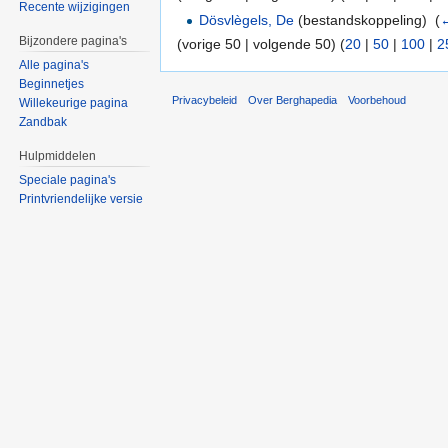
Recente wijzigingen
Dösvlègels, De
(bestandskoppeling) ‎
(
←
Bijzondere pagina's
(vorige 50 | volgende 50) (
20
|
50
|
100
|
2
Alle pagina's
Beginnetjes
Privacybeleid
Over Berghapedia
Voorbehoud
Willekeurige pagina
Zandbak
Hulpmiddelen
Speciale pagina's
Printvriendelijke versie