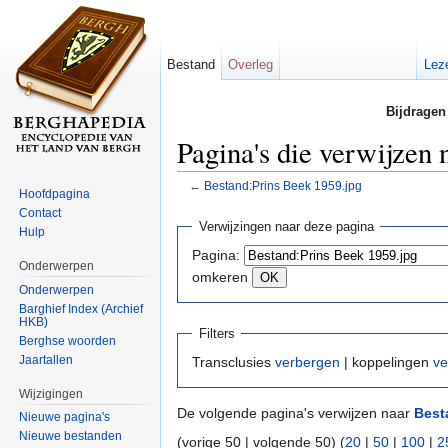
Bestand
Overleg
Lez
Bijdragen
Pagina's die verwijzen
←
Bestand:Prins Beek 1959.jpg
Hoofdpagina
Ga naar:
navigatie
,
zoeken
Contact
Verwijzingen naar deze pagina
Hulp
Pagina:
Onderwerpen
omkeren
Onderwerpen
Barghief Index (Archief
HKB)
Filters
Berghse woorden
Jaartallen
Transclusies
verbergen
| koppelingen
ve
Wijzigingen
De volgende pagina's verwijzen naar
Best
Nieuwe pagina's
Nieuwe bestanden
(vorige 50 | volgende 50) (
20
|
50
|
100
|
2