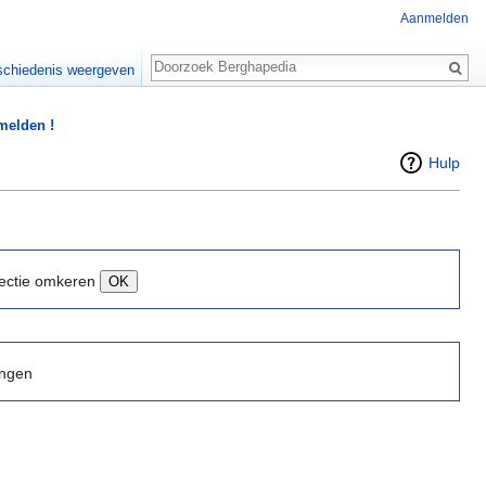
Aanmelden
Zoeken
chiedenis weergeven
 melden !
Hulp
ectie omkeren
ingen