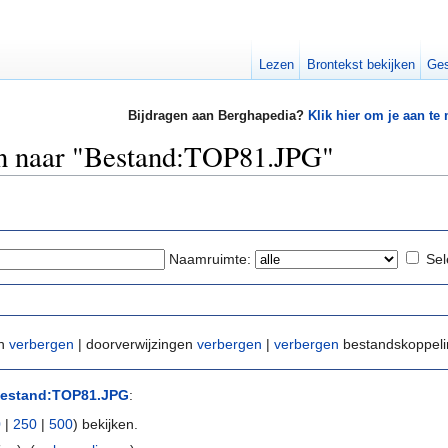
Lezen
Brontekst bekijken
Ges
Bijdragen aan Berghapedia?
Klik hier om je aan te
zen naar "Bestand:TOP81.JPG"
Naamruimte:
Sel
en
verbergen
| doorverwijzingen
verbergen
|
verbergen
bestandskoppel
estand:TOP81.JPG
:
0
|
250
|
500
) bekijken.