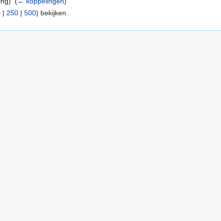
ng) ‎
(
← koppelingen
)
0
|
250
|
500
) bekijken.