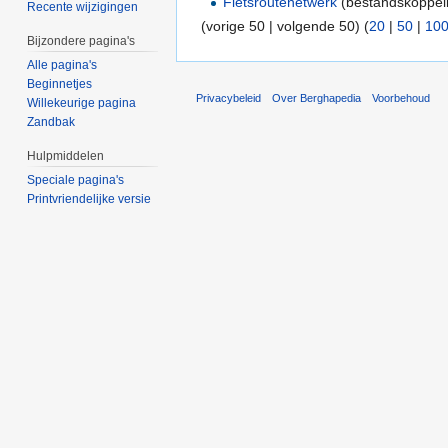
Fietsroutenetwerk
(bestandskoppeli
Recente wijzigingen
(vorige 50 | volgende 50) (
20
|
50
|
10
Bijzondere pagina's
Alle pagina's
Beginnetjes
Privacybeleid
Over Berghapedia
Voorbehoud
Willekeurige pagina
Zandbak
Hulpmiddelen
Speciale pagina's
Printvriendelijke versie