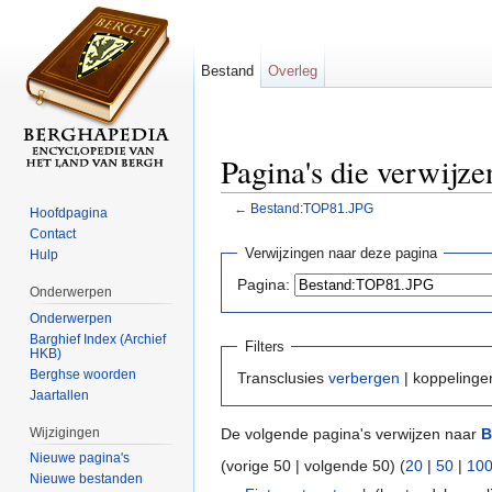
Bestand
Overleg
Pagina's die verwij
←
Bestand:TOP81.JPG
Hoofdpagina
Ga naar:
navigatie
,
zoeken
Contact
Verwijzingen naar deze pagina
Hulp
Pagina:
Onderwerpen
Onderwerpen
Barghief Index (Archief
Filters
HKB)
Berghse woorden
Transclusies
verbergen
| koppeling
Jaartallen
Wijzigingen
De volgende pagina's verwijzen naar
B
Nieuwe pagina's
(vorige 50 | volgende 50) (
20
|
50
|
10
Nieuwe bestanden