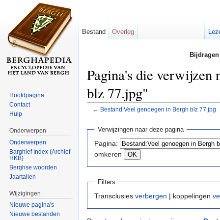
Bestand
Overleg
Lez
Bijdragen
Pagina's die verwijzen
blz 77.jpg"
Hoofdpagina
Contact
←
Bestand:Veel genoegen in Bergh blz 77.jpg
Hulp
Ga naar:
navigatie
,
zoeken
Verwijzingen naar deze pagina
Onderwerpen
Onderwerpen
Pagina:
Barghief Index (Archief
omkeren
HKB)
Berghse woorden
Jaartallen
Filters
Wijzigingen
Transclusies
verbergen
| koppelingen
ve
Nieuwe pagina's
Nieuwe bestanden