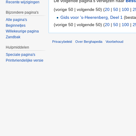
De volgende pagina's verwijzen naar
Best
Recente wijzigingen
(vorige 50 | volgende 50) (
20
|
50
|
100
|
2
Bijzondere pagina's
Gids voor 's-Heerenberg, Deel 1
(besta
Alle pagina's
(vorige 50 | volgende 50) (
20
|
50
|
100
|
2
Beginnetjes
Willekeurige pagina
Zandbak
Privacybeleid
Over Berghapedia
Voorbehoud
Hulpmiddelen
Speciale pagina's
Printvriendelijke versie