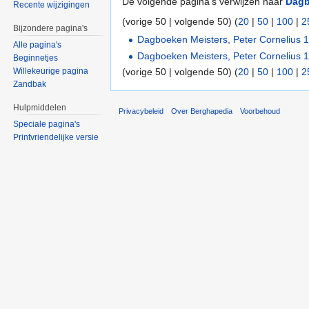
De volgende pagina's verwijzen naar
Dagb
Recente wijzigingen
(vorige 50 | volgende 50) (
20
|
50
|
100
|
2
Bijzondere pagina's
Dagboeken Meisters, Peter Cornelius 
Alle pagina's
Dagboeken Meisters, Peter Cornelius 
Beginnetjes
(vorige 50 | volgende 50) (
20
|
50
|
100
|
2
Willekeurige pagina
Zandbak
Hulpmiddelen
Privacybeleid
Over Berghapedia
Voorbehoud
Speciale pagina's
Printvriendelijke versie