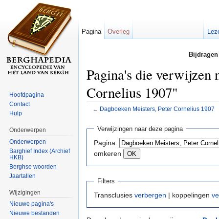
Pagina
Overleg
Lez
Bijdragen
Pagina's die verwijzen
Cornelius 1907"
Hoofdpagina
Contact
←
Dagboeken Meisters, Peter Cornelius 1907
Hulp
Ga naar:
navigatie
,
zoeken
Verwijzingen naar deze pagina
Onderwerpen
Onderwerpen
Pagina:
Barghief Index (Archief
omkeren
HKB)
Berghse woorden
Jaartallen
Filters
Wijzigingen
Transclusies
verbergen
| koppelingen
ve
Nieuwe pagina's
Nieuwe bestanden