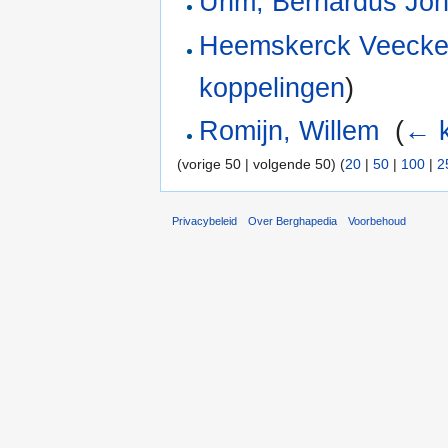
Uhm, Bernardus Jo
Heemskerck Veecken
koppelingen
)
Romijn, Willem
‎
(
← k
(vorige 50 | volgende 50) (
20
|
50
|
100
|
2
Privacybeleid
Over Berghapedia
Voorbehoud