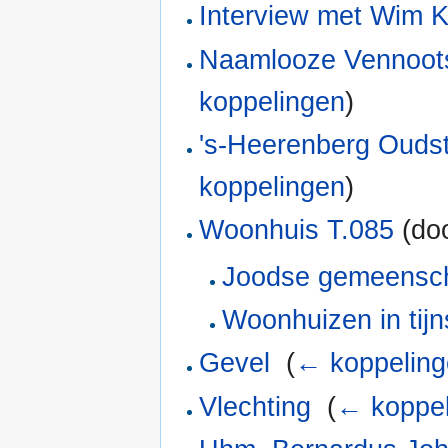
Interview met Wim 
Naamlooze Vennoot
koppelingen
)
's-Heerenberg Oudst
koppelingen
)
Woonhuis T.085
(doo
Joodse gemeensch
Woonhuizen in tij
Gevel
‎
(
← koppelin
Vlechting
‎
(
← koppel