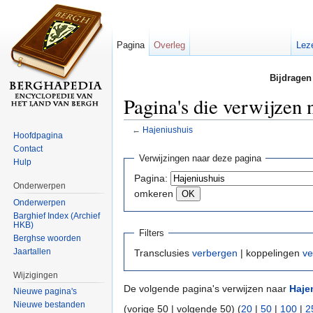
Pagina
Overleg
Lez
Bijdragen
Pagina's die verwijzen 
←
Hajeniushuis
Hoofdpagina
Ga naar:
navigatie
,
zoeken
Contact
Verwijzingen naar deze pagina
Hulp
Pagina:
Onderwerpen
omkeren
Onderwerpen
Barghief Index (Archief
HKB)
Filters
Berghse woorden
Jaartallen
Transclusies
verbergen
| koppelingen
ve
Wijzigingen
De volgende pagina's verwijzen naar
Haje
Nieuwe pagina's
Nieuwe bestanden
(vorige 50 | volgende 50) (
20
|
50
|
100
|
2