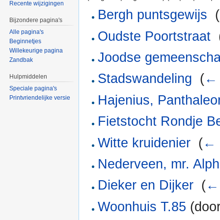
Recente wijzigingen
Bergh puntsgewijs
‎
(
Bijzondere pagina's
Alle pagina's
Oudste Poortstraat
‎
Beginnetjes
Willekeurige pagina
Joodse gemeenschap
Zandbak
Stadswandeling
‎
(
← 
Hulpmiddelen
Speciale pagina's
Hajenius, Panthaleo
Printvriendelijke versie
Fietstocht Rondje B
Witte kruidenier
‎
(
← 
Nederveen, mr. Alp
Dieker en Dijker
‎
(
← 
Woonhuis T.85
(door