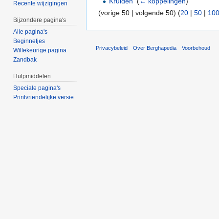
Kruiden
‎
(
← koppelingen
)
Recente wijzigingen
(vorige 50 | volgende 50) (
20
|
50
|
10
Bijzondere pagina's
Alle pagina's
Beginnetjes
Privacybeleid
Over Berghapedia
Voorbehoud
Willekeurige pagina
Zandbak
Hulpmiddelen
Speciale pagina's
Printvriendelijke versie