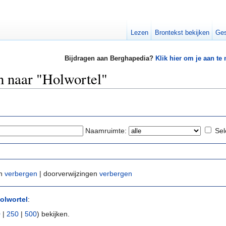
Lezen
Brontekst bekijken
Ges
Bijdragen aan Berghapedia?
Klik hier om je aan te
en naar "Holwortel"
Naamruimte:
Sel
en
verbergen
| doorverwijzingen
verbergen
olwortel
:
0
|
250
|
500
) bekijken.