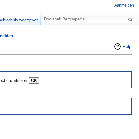
Aanmelden
Zoeken
chiedenis weergeven
 melden !
Hulp
ectie omkeren