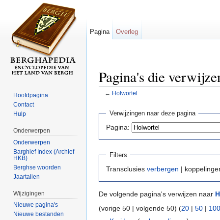
Pagina
Overleg
Pagina's die verwijz
←
Holwortel
Hoofdpagina
Ga naar:
navigatie
,
zoeken
Contact
Verwijzingen naar deze pagina
Hulp
Pagina:
Onderwerpen
Onderwerpen
Barghief Index (Archief
Filters
HKB)
Berghse woorden
Transclusies
verbergen
| koppeling
Jaartallen
Wijzigingen
De volgende pagina's verwijzen naar
H
Nieuwe pagina's
(vorige 50 | volgende 50) (
20
|
50
|
10
Nieuwe bestanden