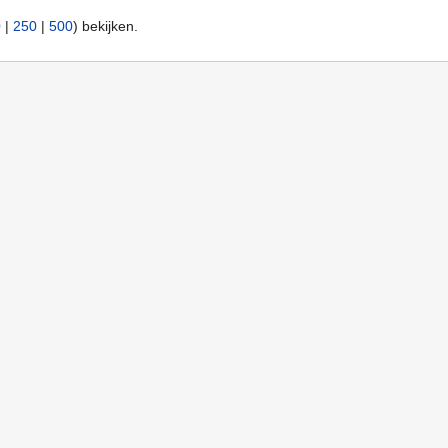
0
|
250
|
500
) bekijken.