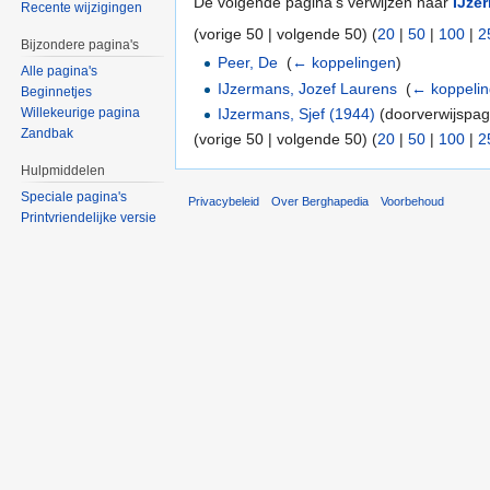
De volgende pagina's verwijzen naar
IJze
Recente wijzigingen
(vorige 50 | volgende 50) (
20
|
50
|
100
|
2
Bijzondere pagina's
Peer, De
‎
(
← koppelingen
)
Alle pagina's
IJzermans, Jozef Laurens
‎
(
← koppeli
Beginnetjes
IJzermans, Sjef (1944)
(doorverwijspagi
Willekeurige pagina
Zandbak
(vorige 50 | volgende 50) (
20
|
50
|
100
|
2
Hulpmiddelen
Speciale pagina's
Privacybeleid
Over Berghapedia
Voorbehoud
Printvriendelijke versie