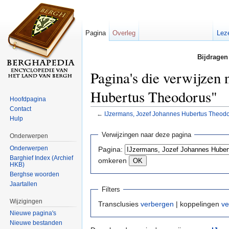
Pagina
Overleg
Lez
Bijdragen
Pagina's die verwijzen
Hubertus Theodorus"
Hoofdpagina
Contact
←
IJzermans, Jozef Johannes Hubertus Theod
Hulp
Ga naar:
navigatie
,
zoeken
Verwijzingen naar deze pagina
Onderwerpen
Onderwerpen
Pagina:
Barghief Index (Archief
omkeren
HKB)
Berghse woorden
Jaartallen
Filters
Wijzigingen
Transclusies
verbergen
| koppelingen
ve
Nieuwe pagina's
Nieuwe bestanden