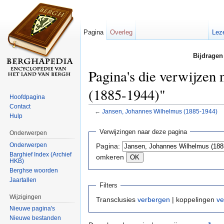
Pagina
Overleg
Lez
Bijdragen
Pagina's die verwijzen
(1885-1944)"
Hoofdpagina
Contact
←
Jansen, Johannes Wilhelmus (1885-1944)
Hulp
Ga naar:
navigatie
,
zoeken
Verwijzingen naar deze pagina
Onderwerpen
Onderwerpen
Pagina:
Barghief Index (Archief
omkeren
HKB)
Berghse woorden
Jaartallen
Filters
Wijzigingen
Transclusies
verbergen
| koppelingen
ve
Nieuwe pagina's
Nieuwe bestanden