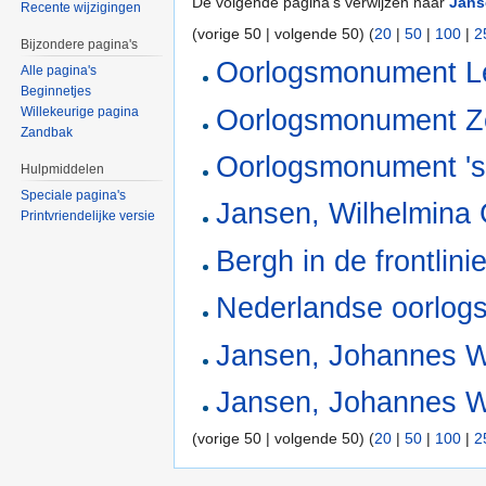
De volgende pagina's verwijzen naar
Jans
Recente wijzigingen
(vorige 50 | volgende 50) (
20
|
50
|
100
|
2
Bijzondere pagina's
Oorlogsmonument L
Alle pagina's
Beginnetjes
Oorlogsmonument 
Willekeurige pagina
Zandbak
Oorlogsmonument '
Hulpmiddelen
Speciale pagina's
Jansen, Wilhelmina
Printvriendelijke versie
Bergh in de frontlini
Nederlandse oorlogs
Jansen, Johannes W
Jansen, Johannes W
(vorige 50 | volgende 50) (
20
|
50
|
100
|
2