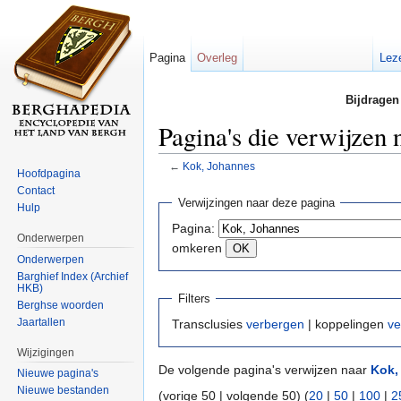
Pagina
Overleg
Lez
Bijdragen
Pagina's die verwijzen
←
Kok, Johannes
Hoofdpagina
Ga naar:
navigatie
,
zoeken
Contact
Verwijzingen naar deze pagina
Hulp
Pagina:
Onderwerpen
omkeren
Onderwerpen
Barghief Index (Archief
HKB)
Filters
Berghse woorden
Jaartallen
Transclusies
verbergen
| koppelingen
ve
Wijzigingen
De volgende pagina's verwijzen naar
Kok,
Nieuwe pagina's
Nieuwe bestanden
(vorige 50 | volgende 50) (
20
|
50
|
100
|
2