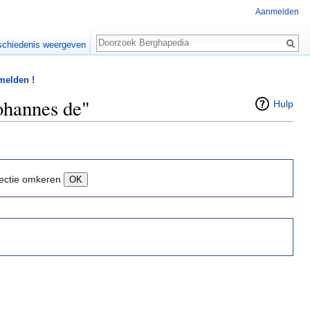
Aanmelden
Zoeken
chiedenis weergeven
 melden !
ohannes de"
Hulp
ectie omkeren