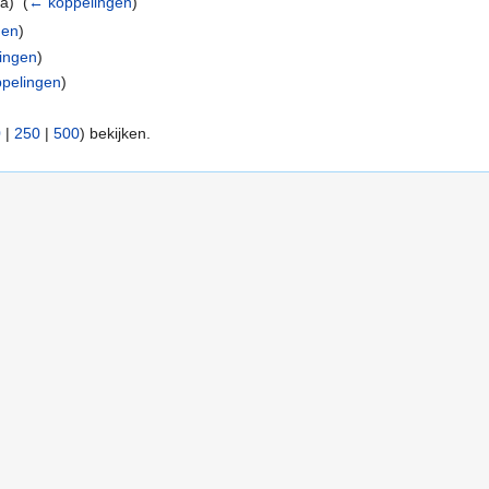
a) ‎
(
← koppelingen
)
gen
)
ingen
)
pelingen
)
0
|
250
|
500
) bekijken.