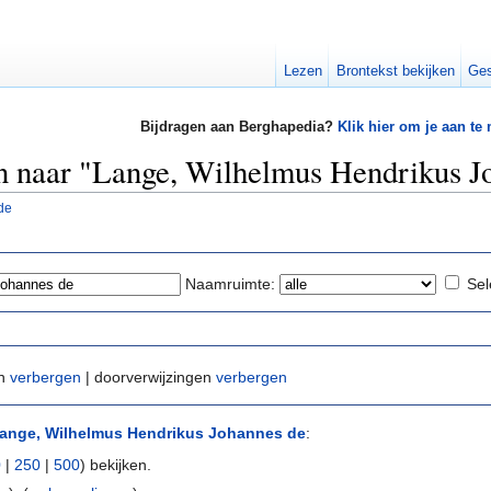
Lezen
Brontekst bekijken
Ges
Bijdragen aan Berghapedia?
Klik hier om je aan te
en naar "Lange, Wilhelmus Hendrikus J
de
Naamruimte:
Sel
en
verbergen
| doorverwijzingen
verbergen
ange, Wilhelmus Hendrikus Johannes de
:
0
|
250
|
500
) bekijken.