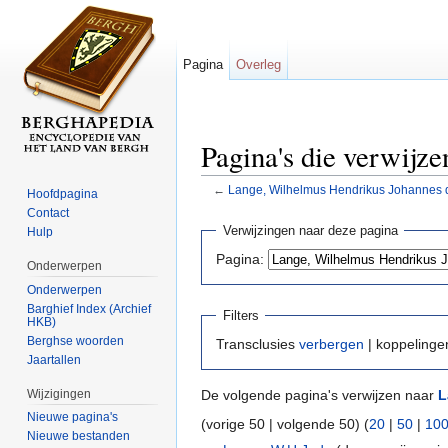
Pagina
Overleg
Pagina's die verwijz
←
Lange, Wilhelmus Hendrikus Johannes 
Hoofdpagina
Ga naar:
navigatie
,
zoeken
Contact
Verwijzingen naar deze pagina
Hulp
Pagina:
Onderwerpen
Onderwerpen
Barghief Index (Archief
Filters
HKB)
Berghse woorden
Transclusies
verbergen
| koppeling
Jaartallen
Wijzigingen
De volgende pagina's verwijzen naar
L
Nieuwe pagina's
(vorige 50 | volgende 50) (
20
|
50
|
10
Nieuwe bestanden