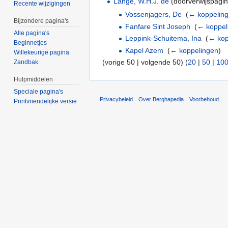
Lange, W.H.J. de
(doorverwijspagin
Recente wijzigingen
Vossenjagers, De
‎
(
← koppelin
Bijzondere pagina's
Fanfare Sint Joseph
‎
(
← koppel
Alle pagina's
Leppink-Schuitema, Ina
‎
(
← kop
Beginnetjes
Kapel Azem
‎
(
← koppelingen
)
Willekeurige pagina
(vorige 50 | volgende 50) (
20
|
50
|
10
Zandbak
Hulpmiddelen
Speciale pagina's
Privacybeleid
Over Berghapedia
Voorbehoud
Printvriendelijke versie