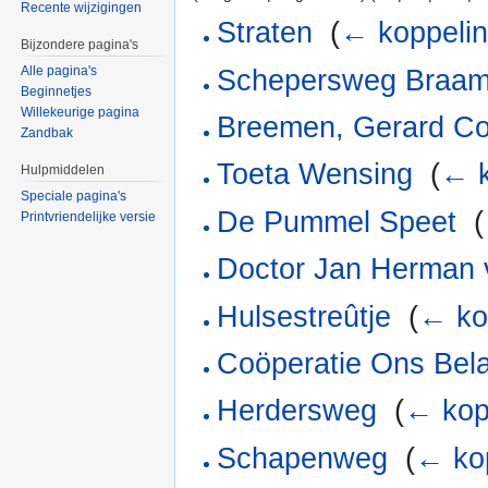
Recente wijzigingen
Straten
‎
(
← koppeli
Bijzondere pagina's
Alle pagina's
Schepersweg Braam
Beginnetjes
Willekeurige pagina
Breemen, Gerard Co
Zandbak
Toeta Wensing
‎
(
← k
Hulpmiddelen
Speciale pagina's
De Pummel Speet
‎
(
Printvriendelijke versie
Doctor Jan Herman 
Hulsestreûtje
‎
(
← ko
Coöperatie Ons Bel
Herdersweg
‎
(
← kop
Schapenweg
‎
(
← ko