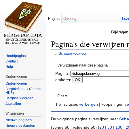
Pagina
Overleg
Lez
Bijdragen
Pagina's die verwijzen
←
Schaapskooiweg
Hoofdpagina
Ga naar:
navigatie
,
zoeken
Contact
Verwijzingen naar deze pagina
Hulp
Pagina:
Onderwerpen
omkeren
Onderwerpen
Barghief Index (Archief
HKB)
Filters
Berghse woorden
Jaartallen
Transclusies
verbergen
| koppelingen
ve
Wijzigingen
De volgende pagina's verwijzen naar
Scha
Nieuwe pagina's
Nieuwe bestanden
(vorige 50 | volgende 50) (
20
|
50
|
100
|
2