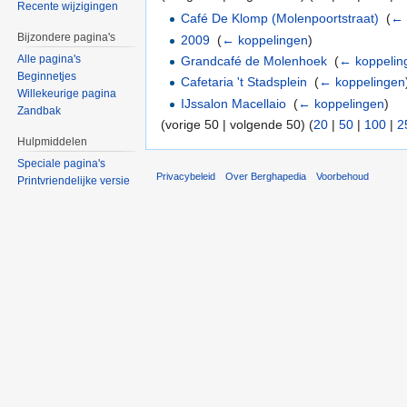
Recente wijzigingen
Café De Klomp (Molenpoortstraat)
‎
(
← 
Bijzondere pagina's
2009
‎
(
← koppelingen
)
Alle pagina's
Grandcafé de Molenhoek
‎
(
← koppelin
Beginnetjes
Cafetaria 't Stadsplein
‎
(
← koppelingen
Willekeurige pagina
IJssalon Macellaio
‎
(
← koppelingen
)
Zandbak
(vorige 50 | volgende 50) (
20
|
50
|
100
|
2
Hulpmiddelen
Speciale pagina's
Privacybeleid
Over Berghapedia
Voorbehoud
Printvriendelijke versie