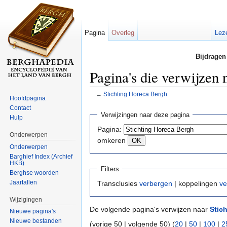
Pagina
Overleg
Lez
Bijdragen
Pagina's die verwijzen
←
Stichting Horeca Bergh
Hoofdpagina
Ga naar:
navigatie
,
zoeken
Contact
Verwijzingen naar deze pagina
Hulp
Pagina:
Onderwerpen
omkeren
Onderwerpen
Barghief Index (Archief
HKB)
Filters
Berghse woorden
Jaartallen
Transclusies
verbergen
| koppelingen
ve
Wijzigingen
De volgende pagina's verwijzen naar
Stic
Nieuwe pagina's
Nieuwe bestanden
(vorige 50 | volgende 50) (
20
|
50
|
100
|
2