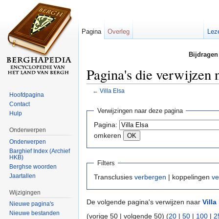
Pagina
Overleg
Lez
Bijdragen
Pagina's die verwijzen 
←
Villa Elsa
Hoofdpagina
Ga naar:
navigatie
,
zoeken
Contact
Verwijzingen naar deze pagina
Hulp
Pagina:
Onderwerpen
omkeren
Onderwerpen
Barghief Index (Archief
HKB)
Filters
Berghse woorden
Jaartallen
Transclusies
verbergen
| koppelingen
ve
Wijzigingen
De volgende pagina's verwijzen naar
Villa
Nieuwe pagina's
Nieuwe bestanden
(vorige 50 | volgende 50) (
20
|
50
|
100
|
2