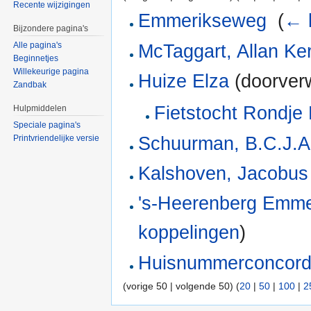
Recente wijzigingen
Emmerikseweg
‎
(
← 
Bijzondere pagina's
Alle pagina's
McTaggart, Allan Ker
Beginnetjes
Willekeurige pagina
Huize Elza
(doorverw
Zandbak
Fietstocht Rondje
Hulpmiddelen
Speciale pagina's
Schuurman, B.C.J.A
Printvriendelijke versie
Kalshoven, Jacobus
's-Heerenberg Emm
koppelingen
)
Huisnummerconcor
(vorige 50 | volgende 50) (
20
|
50
|
100
|
2