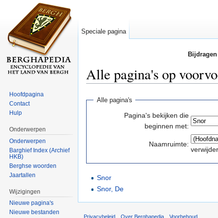
Speciale pagina
Bijdragen
Alle pagina's op voorvo
Ga naar:
navigatie
,
zoeken
Hoofdpagina
Alle pagina's
Contact
Hulp
Pagina's bekijken die
beginnen met:
Onderwerpen
Onderwerpen
Naamruimte:
verwijde
Barghief Index (Archief
HKB)
Berghse woorden
Jaartallen
Snor
Snor, De
Wijzigingen
Nieuwe pagina's
Nieuwe bestanden
Privacybeleid
Over Berghapedia
Voorbehoud