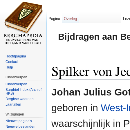
Pagina
Overleg
Lez
Bijdragen aan B
Hoofdpagina
Contact
Spilker von Je
Hulp
Onderwerpen
Ga naar:
navigatie
,
zoeken
Onderwerpen
Johan Julius Got
Barghief Index (Archief
HKB)
Berghse woorden
geboren in
West-I
Jaartallen
Wijzigingen
waarschijnlijk in
Nieuwe pagina's
Nieuwe bestanden