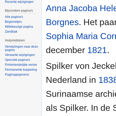
Recente wijzigingen
Anna Jacoba Hele
Bijzondere pagina's
Alle pagina's
Borgnes
. Het paa
Beginnetjes
Willekeurige pagina
Zandbak
Sophia Maria Cor
Hulpmiddelen
Verwijzingen naar deze
december
1821
.
pagina
Verwante wijzigingen
Speciale pagina's
Spilker von Jeckel
Printvriendelijke versie
Permanente koppeling
Paginagegevens
Nederland in
183
Surinaamse archie
als Spilker. In d