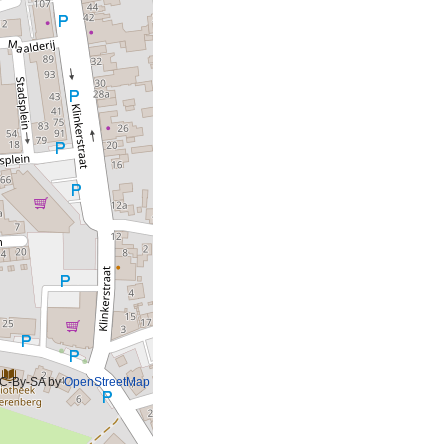
C-By-SA by
OpenStreetMap