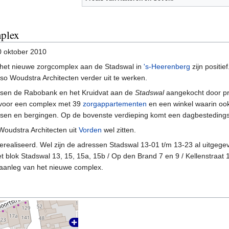
plex
0 oktober 2010
n het nieuwe zorgcomplex aan de Stadswal in
's-Heerenberg
zijn positie
so Woudstra Architecten verder uit te werken.
ssen de Rabobank en het Kruidvat aan de
Stadswal
aangekocht door pr
 voor een complex met 39
zorgappartementen
en een winkel waarin oo
tsen en bergingen. Op de bovenste verdieping komt een dagbestedings
 Woudstra Architecten uit
Vorden
wel zitten.
gerealiseerd. Wel zijn de adressen Stadswal 13-01 t/m 13-23 al uitgegev
 blok Stadswal 13, 15, 15a, 15b / Op den Brand 7 en 9 / Kellenstraat 1
aanleg van het nieuwe complex.