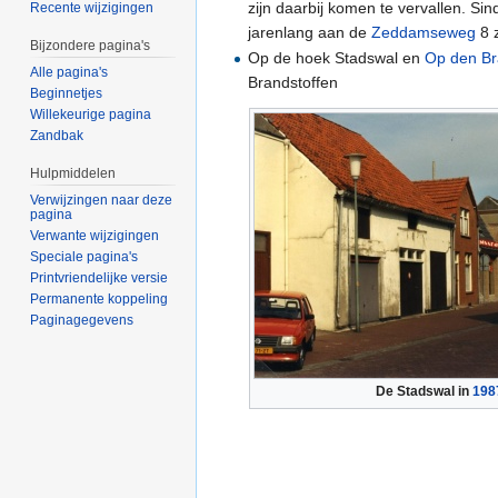
zijn daarbij komen te vervallen. Si
Recente wijzigingen
jarenlang aan de
Zeddamseweg
8 z
Bijzondere pagina's
Op de hoek Stadswal en
Op den B
Alle pagina's
Brandstoffen
Beginnetjes
Willekeurige pagina
Zandbak
Hulpmiddelen
Verwijzingen naar deze
pagina
Verwante wijzigingen
Speciale pagina's
Printvriendelijke versie
Permanente koppeling
Paginagegevens
De Stadswal in
198