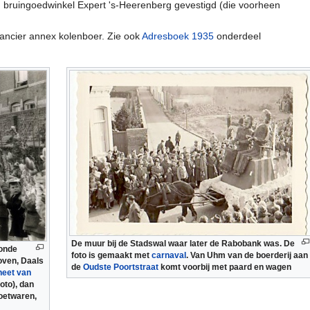
n bruingoedwinkel Expert 's-Heerenberg gevestigd (die voorheen
ancier annex kolenboer. Zie ook
Adresboek 1935
onderdeel
De muur bij de Stadswal waar later de Rabobank was. De
oonde
foto is gemaakt met
carnaval
. Van Uhm van de boerderij aan
oven, Daals
de
Oudste Poortstraat
komt voorbij met paard en wagen
heet van
foto), dan
zoetwaren,