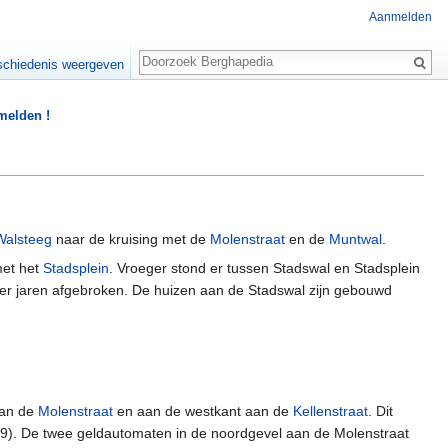
Aanmelden
Zoeken
chiedenis weergeven
 melden !
Walsteeg
naar de kruising met de
Molenstraat
en de
Muntwal
.
met het
Stadsplein
. Vroeger stond er tussen Stadswal en Stadsplein
0er jaren afgebroken. De huizen aan de Stadswal zijn gebouwd
aan de
Molenstraat
en aan de westkant aan de
Kellenstraat
. Dit
9). De twee geldautomaten in de noordgevel aan de Molenstraat