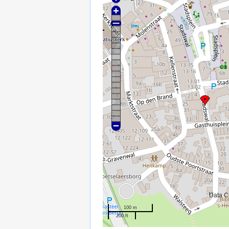
Data C
100 m
200 ft