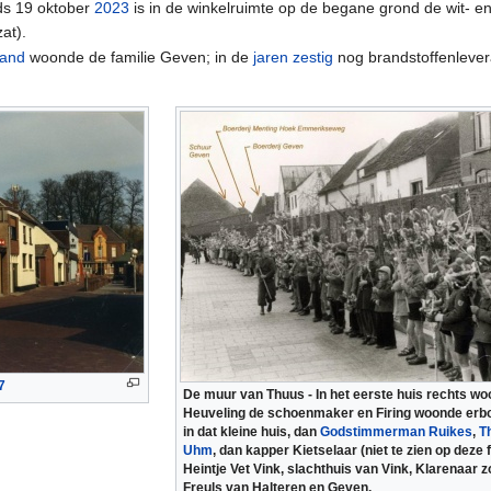
nds 19 oktober
2023
is in de winkelruimte op de begane grond de wit- e
at).
rand
woonde de familie Geven; in de
jaren zestig
nog brandstoffenlever
7
De muur van Thuus - In het eerste huis rechts w
Heuveling de schoenmaker en Firing woonde erb
in dat kleine huis, dan
Godstimmerman Ruikes
,
T
Uhm
, dan kapper Kietselaar (niet te zien op deze 
Heintje Vet Vink, slachthuis van Vink, Klarenaar 
Freuls van Halteren en Geven.