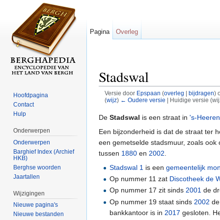
Pagina
Overleg
Stadswal
Versie door
Epspaan
(
overleg
|
bijdragen
)
o
Hoofdpagina
(
wijz
)
← Oudere versie
| Huidige versie (wi
Contact
Ga naar:
navigatie
,
zoeken
Hulp
De
Stadswal
is een straat in
's-Heere
Onderwerpen
Een bijzonderheid is dat de straat te
een gemetselde stadsmuur, zoals ook o
Onderwerpen
Barghief Index (Archief
tussen
1880
en
2002
.
HKB)
Stadswal 1
is een
gemeentelijk mo
Berghse woorden
Jaartallen
Op nummer 11 zat
Discotheek de 
Op nummer 17 zit sinds
2001
de dr
Wijzigingen
Op nummer 19 staat sinds
2002
de
Nieuwe pagina's
bankkantoor is in
2017
gesloten. H
Nieuwe bestanden