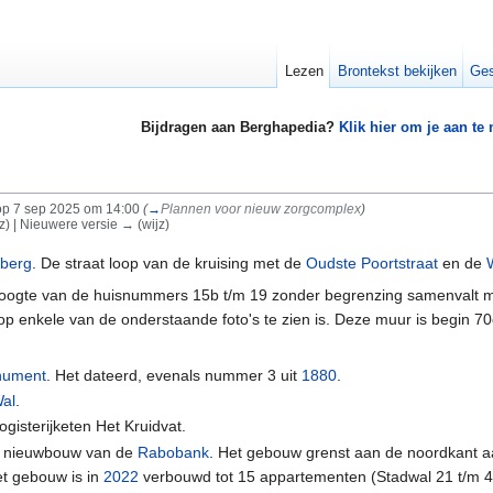
Lezen
Brontekst bekijken
Ges
Bijdragen aan Berghapedia?
Klik hier om je aan te
p 7 sep 2025 om 14:00
(
→
Plannen voor nieuw zorgcomplex
)
jz) | Nieuwere versie → (wijz)
nberg
. De straat loop van de kruising met de
Oudste Poortstraat
en de
r hoogte van de huisnummers 15b t/m 19 zonder begrenzing samenvalt 
p enkele van de onderstaande foto's te zien is. Deze muur is begin 7
nument
. Het dateerd, evenals nummer 3 uit
1880
.
Wal
.
ogisterijketen Het Kruidvat.
 nieuwbouw van de
Rabobank
. Het gebouw grenst aan de noordkant 
et gebouw is in
2022
verbouwd tot 15 appartementen (Stadwal 21 t/m 4