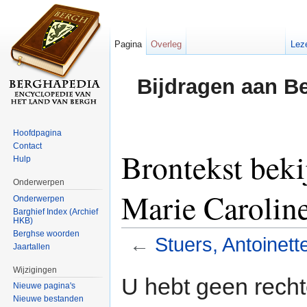
Pagina
Overleg
Lez
Bijdragen aan B
Hoofdpagina
Contact
Brontekst beki
Hulp
Onderwerpen
Marie Carolin
Onderwerpen
Barghief Index (Archief
HKB)
Berghse woorden
←
Stuers, Antoinett
Jaartallen
Ga naar:
navigatie
,
zoeken
Wijzigingen
U hebt geen rech
Nieuwe pagina's
Nieuwe bestanden