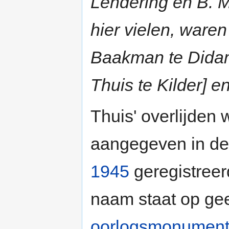
Lendering en B. Me
hier vielen, ware
Baakman te Didam
Thuis te Kilder] en
Thuis' overlijden
aangegeven in de
1945
geregistreer
naam staat op ge
oorlogsmonumen