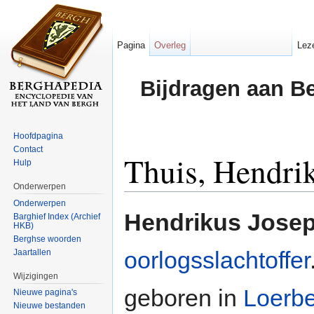
Pagina
Overleg
Lez
Bijdragen aan B
Hoofdpagina
Contact
Thuis, Hendri
Hulp
Onderwerpen
Ga naar:
navigatie
,
zoeken
Onderwerpen
Hendrikus Josep
Barghief Index (Archief
HKB)
Berghse woorden
oorlogsslachtoffer
Jaartallen
Wijzigingen
geboren in
Loerb
Nieuwe pagina's
Nieuwe bestanden