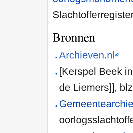
Slachtofferregiste
Bronnen
Archieven.nl
[Kerspel Beek i
de Liemers]], bl
Gemeentearchie
oorlogsslachtoff