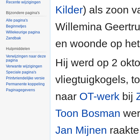
Recente wijzigingen
Kilder
) als zoon 
Bijzondere pagina's
Alle pagina's
Willemina Geertru
Beginnetjes
Willekeurige pagina
Zandbak
en woonde op het
Hulpmiddelen
Verwijzingen naar deze
Hij werd op 2 okt
pagina
Verwante wijzigingen
Speciale pagina's
vliegtuigkogels, 
Printvriendelijke versie
Permanente koppeling
Paginagegevens
naar
OT-werk
bij
Toon Bosman
werd
Jan Mijnen
raakte