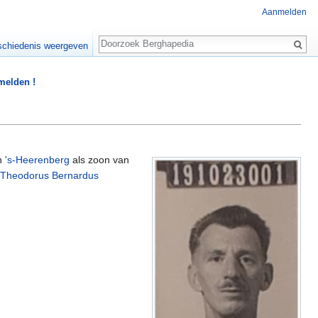
Aanmelden
Zoeken
chiedenis weergeven
 melden !
n
's-Heerenberg
als zoon van
Theodorus Bernardus