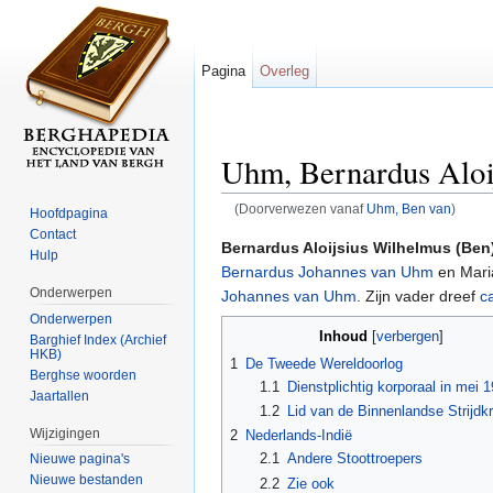
Pagina
Overleg
Uhm, Bernardus Aloi
(Doorverwezen vanaf
Uhm, Ben van
)
Hoofdpagina
Ga naar:
navigatie
,
zoeken
Contact
Bernardus Aloijsius Wilhelmus (Be
Hulp
Bernardus Johannes van Uhm
en Mari
Onderwerpen
Johannes van Uhm
. Zijn vader dreef
c
Onderwerpen
Inhoud
[
verbergen
]
Barghief Index (Archief
HKB)
1
De Tweede Wereldoorlog
Berghse woorden
1.1
Dienstplichtig korporaal in mei 
Jaartallen
1.2
Lid van de Binnenlandse Strijdk
Wijzigingen
2
Nederlands-Indië
2.1
Andere Stoottroepers
Nieuwe pagina's
Nieuwe bestanden
2.2
Zie ook