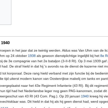
i 1940
geroepen in het jaar dat ze twintig werden. Aldus was Van Uhm van de li
Uhm op 24 oktober
1938
als gewoon dienstplichtige ingelijfd bij het
8e R
 bij de 3e compagnie van het 2e bataljon (3-II-8 RI). Op 3 mei 1939 g
 had. De straf hield in dat hij 's avonds na de dienst de kazerne niet m
ot korporaal. Deze rang hield verband met zijn functie bij de bedieni
ie tijd uiterst modern kanon van Oostenrijkse makelij om tanks en pan
geplaatst naar het 43e Regiment Infanterie (43 RI). Bij dit regiment 
In hun tijd had het Nederlandse leger nog geen PAG-kanonnen, zodat dit
weergeschut van 43 RI (43 Com. Pag.). Op 20 januari
1940
kreeg hij vi
chtsklaar was. Dit hield in dat hij als hij geen dienst had, werd opges