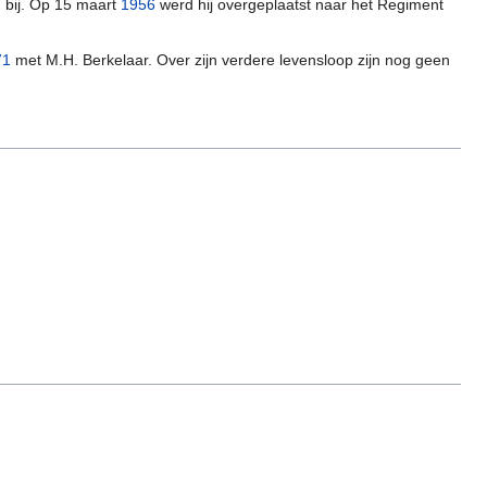
d bij. Op 15 maart
1956
werd hij overgeplaatst naar het Regiment
71
met M.H. Berkelaar. Over zijn verdere levensloop zijn nog geen