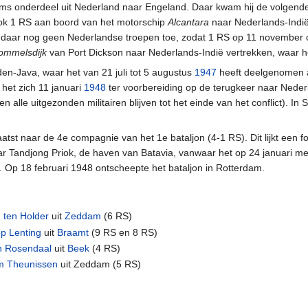
ms onderdeel uit Nederland naar Engeland. Daar kwam hij de volgen
ok 1 RS aan boord van het motorschip
Alcantara
naar Nederlands-Indië
et daar nog geen Nederlandse troepen toe, zodat 1 RS op 11 november
ommelsdijk
van Port Dickson naar Nederlands-Indië vertrekken, waar h
den-Java, waar het van 21 juli tot 5 augustus
1947
heeft deelgenomen aa
 het zich 11 januari
1948
ter voorbereiding op de terugkeer naar Nede
 alle uitgezonden militairen blijven tot het einde van het conflict). In 
st naar de 4e compagnie van het 1e bataljon (4-1 RS). Dit lijkt een for
r Tandjong Priok, de haven van Batavia, vanwaar het op 24 januari me
 Op 18 februari 1948 ontscheepte het bataljon in Rotterdam.
 ten Holder
uit
Zeddam
(6 RS)
p Lenting
uit
Braamt
(9 RS en 8 RS)
n Rosendaal
uit
Beek
(4 RS)
m Theunissen
uit Zeddam (5 RS)