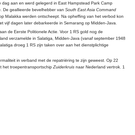
de dag aan en werd gelegerd in East Hampstead Park Camp
. De geallieerde bevelhebber van
South East Asia Command
 op Malakka werden ontscheept. Na opheffing van het verbod kon
et vijf dagen later debarkeerde in Semarang op Midden-Java.
n de Eerste Politionele Actie. Voor 1 RS gold nog de
rland verzamelde in Salatiga, Midden-Java (vanaf september 1948
Salatiga droeg 1 RS zijn taken over aan het dienstplichtige
maliteit in verband met de repatriëring te zijn geweest. Op 22
t het troepentransportschip
Zuiderkruis
naar Nederland vertrok. 1