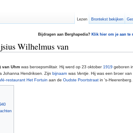
Lezen
Brontekst bekijken
Ges
Bijdragen aan Berghapedia?
Klik hier om je aan te
jsius Wilhelmus van
n) van Uhm
was beroepsmilitair. Hij werd op 23 oktober
1919
geboren i
a Johanna Hendriksen. Zijn
bijnaam
was
Ventje
. Hij was een broer van
afé-restaurant
Het Fortuin
aan de
Oudste Poortstraat
in 's-Heerenberg.
1940
rachten