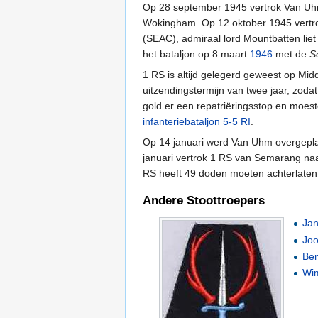
Op 28 september 1945 vertrok Van Uh
Wokingham. Op 12 oktober 1945 vertr
(SEAC), admiraal lord Mountbatten li
het bataljon op 8 maart
1946
met de
S
1 RS is altijd gelegerd geweest op Mid
uitzendingstermijn van twee jaar, zodat
gold er een repatriëringsstop en moesten
infanteriebataljon 5-5 RI
.
Op 14 januari werd Van Uhm overgeplaat
januari vertrok 1 RS van Semarang naa
RS heeft 49 doden moeten achterlaten.
Andere Stoottroepers
Jan
Joo
Be
Wi