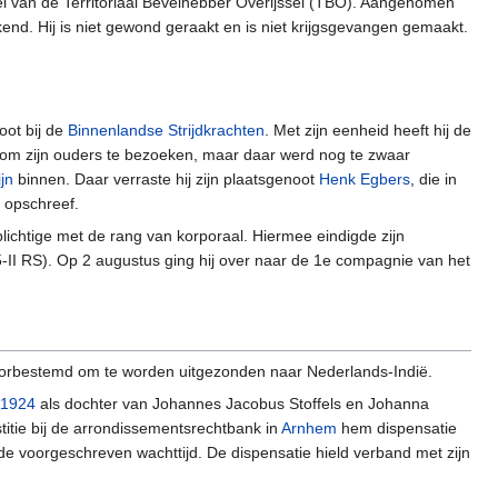
l van de Territoriaal Bevelhebber Overijssel (TBO). Aangenomen
end. Hij is niet gewond geraakt en is niet krijgsgevangen gemaakt.
oot bij de
Binnenlandse Strijdkrachten
. Met zijn eenheid heeft hij de
 om zijn ouders te bezoeken, maar daar werd nog te zwaar
jn
binnen. Daar verraste hij zijn plaatsgenoot
Henk Egbers
, die in
 opschreef.
lichtige met de rang van korporaal. Hiermee eindigde zijn
5-II RS). Op 2 augustus ging hij over naar de 1e compagnie van het
oorbestemd om te worden uitgezonden naar Nederlands-Indië.
1924
als dochter van Johannes Jacobus Stoffels en Johanna
stitie bij de arrondissementsrechtbank in
Arnhem
hem dispensatie
e voorgeschreven wachttijd. De dispensatie hield verband met zijn