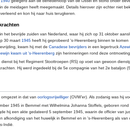
i
1940
gelegerd aan de benedenloop van de IJssel en stond onder beve
in de meidagen heeft meegemaakt. Details hierover zijn echter niet bek
verleend en kon hij naar huis terugkeren.
dkrachten
 het bevrijde zuiden van Nederland, waar hij zich op 31 oktober aansl
op 30 maart
1945
heeft hij geprobeerd 's-Heerenberg binnen te komen
evrijding, kwam hij met de
Canadese bevrijders
in een legertruck
Azewi
ewijn kwam uit 's-Heerenberg
zijn herinneringen rond deze ontmoeting
dienst bij het Regiment Stoottroepen (RS) op voet van gewoon dienstp
krachten. Hij werd ingedeeld bij de 5e compagnie van het 2e bataljon (
d omgezet in dat van
oorlogsvrijwilliger
(OVW'er). Als zodanig was hij v
ptember 1945 in Bemmel met Wilhelmina Johanna Stoffels, geboren rond
gde hij een akte gedateerd 5 september 1945, waarin de officier van ju
 afkondiging van het huwelijk in Bemmel en in 's-Heerenberg als van d
s-Indië.