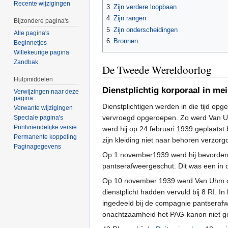
Recente wijzigingen
3
Zijn verdere loopbaan
4
Zijn rangen
Bijzondere pagina's
5
Zijn onderscheidingen
Alle pagina's
6
Bronnen
Beginnetjes
Willekeurige pagina
Zandbak
De Tweede Wereldoorlog
Hulpmiddelen
Dienstplichtig korporaal in me
Verwijzingen naar deze
pagina
Dienstplichtigen werden in die tijd op
Verwante wijzigingen
vervroegd opgeroepen. Zo werd Van 
Speciale pagina's
Printvriendelijke versie
werd hij op 24 februari 1939 geplaatst
Permanente koppeling
zijn kleiding niet naar behoren verzorgd
Paginagegevens
Op 1 november1939 werd hij bevorderd t
pantserafweergeschut. Dit was een in d
Op 10 november 1939 werd Van Uhm over
dienstplicht hadden vervuld bij 8 RI. 
ingedeeld bij de compagnie pantseraf
onachtzaamheid het PAG-kanon niet geve