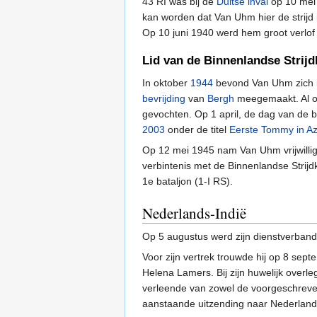
43 RI was bij de
Duitse inval
op 10 me
kan worden dat Van Uhm hier de strijd 
Op 10 juni 1940 werd hem groot verlof 
Lid van de Binnenlandse Strij
In oktober
1944
bevond Van Uhm zich in
bevrijding
van
Bergh
meegemaakt. Al 
gevochten. Op 1 april, de dag van de b
2003
onder de titel
Eerste Tommy in Az
Op 12 mei 1945 nam Van Uhm vrijwillig 
verbintenis met de Binnenlandse Strijd
1e bataljon (1-I RS).
Nederlands-Indië
Op 5 augustus werd zijn dienstverban
Voor zijn vertrek trouwde hij op 8 se
Helena Lamers. Bij zijn huwelijk overle
verleende van zowel de voorgeschreven
aanstaande uitzending naar Nederland