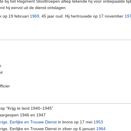
e bij het Regiment Stoottroepen afliep tekende hij voor onbepaalde tij
d hij eervol uit de dienst ontslagen.
k op 19 februari
1969
, 45 jaar oud. Hij hertrouwde op 17 november
19
s
ir
ficier
sp "Krijg te land 1940–1945"
aargespen 1946 en 1947
ige, Eerlijke en Trouwe Dienst
in brons op 17 mei
1953
ge, Eerlijke en Trouwe Dienst in zilver op 6 januari
1964