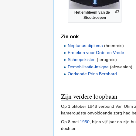
Het embleem van de
Stoottroepen
Zie ook
Neptunus-diploma
(heenreis)
Ereteken voor Orde en Vrede
Scheepskisten
(terugreis)
Demobilisatie-insigne
(afzwaaien)
Oorkonde Prins Bernhard
Zijn verdere loopbaan
Op 1 oktober 1948 verbond Van Uhm zic
kameroudste onvoldoende zorg had be
Op 8 mei
1950
, bijna vijf jaar na zij
dochter.