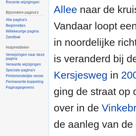
Recente wijzigingen
Allee
naar de kru
Bijzondere pagina's
Alle pagina's
Vandaar loopt ee
Beginnetjes
Willekeurige pagina
Zandbak
in noordelijke ric
Hulpmiddelen
Verwijzingen naar deze
is veranderd bij 
pagina
Verwante wijzigingen
Speciale pagina's
Kersjesweg
in
20
Printvriendelijke versie
Permanente koppeling
Paginagegevens
ging de straat op 
over in de
Vinkebr
de aanleg van de