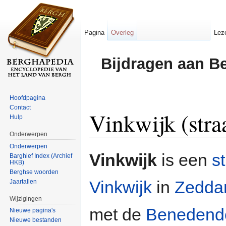
Pagina
Overleg
Lez
Bijdragen aan B
Hoofdpagina
Contact
Vinkwijk (stra
Hulp
Onderwerpen
Ga naar:
navigatie
,
zoeken
Onderwerpen
Vinkwijk
is een
s
Barghief Index (Archief
HKB)
Berghse woorden
Vinkwijk
in
Zedd
Jaartallen
Wijzigingen
met de
Benedendo
Nieuwe pagina's
Nieuwe bestanden