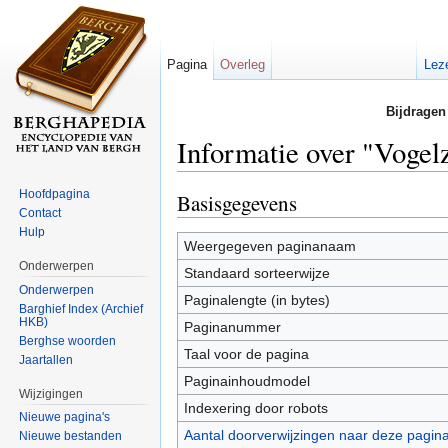
Pagina
Overleg
Lez
Bijdragen
Informatie over "Voge
Ga naar:
navigatie
,
zoeken
Hoofdpagina
Basisgegevens
Contact
Hulp
Weergegeven paginanaam
Onderwerpen
Standaard sorteerwijze
Onderwerpen
Paginalengte (in bytes)
Barghief Index (Archief
HKB)
Paginanummer
Berghse woorden
Taal voor de pagina
Jaartallen
Paginainhoudmodel
Wijzigingen
Indexering door robots
Nieuwe pagina's
Aantal doorverwijzingen naar deze pagin
Nieuwe bestanden