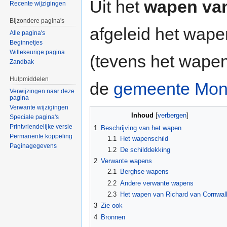
Uit het
wapen va
Recente wijzigingen
Bijzondere pagina's
afgeleid het wap
Alle pagina's
Beginnetjes
Willekeurige pagina
(tevens het wape
Zandbak
Hulpmiddelen
de
gemeente Mont
Verwijzingen naar deze
pagina
Verwante wijzigingen
Inhoud
[
verbergen
]
Speciale pagina's
Printvriendelijke versie
1
Beschrijving van het wapen
Permanente koppeling
1.1
Het wapenschild
Paginagegevens
1.2
De schilddekking
2
Verwante wapens
2.1
Berghse wapens
2.2
Andere verwante wapens
2.3
Het wapen van Richard van Cornwal
3
Zie ook
4
Bronnen