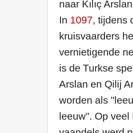
naar Kılıç Arsla
In
1097
, tijdens
kruisvaarders he
vernietigende ne
is de Turkse spel
Arslan en Qilij 
worden als "leeu
leeuw". Op veel 
vaandels werd 