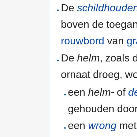
De
schildhouder
boven de toega
rouwbord
van
gr
De
helm
, zoals 
ornaat droeg, wo
een
helm-
of
d
gehouden doo
een
wrong
met