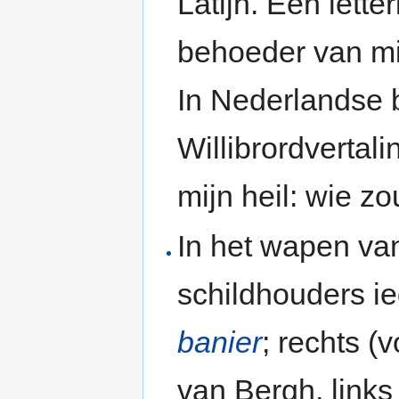
Latijn. Een letter
behoeder van mi
In Nederlandse bi
Willibrordvertali
mijn heil: wie z
In het wapen va
schildhouders i
banier
; rechts (
van Bergh, links 