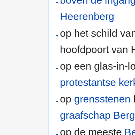
boven de ingang
Heerenberg
op het schild va
hoofdpoort van 
op een glas-in-
protestantse ker
op
grensstenen
graafschap Ber
op de meeste
B