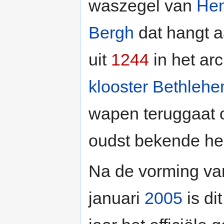
waszegel van
Hen
Bergh
dat hangt 
uit
1244
in het arc
klooster Bethleh
wapen teruggaat
oudst bekende h
Na de vorming v
januari
2005
is di