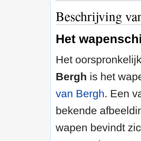
Beschrijving va
Het wapenschi
Het oorspronkelij
Bergh
is het wap
van Bergh
. Een v
bekende afbeeldin
wapen bevindt zi