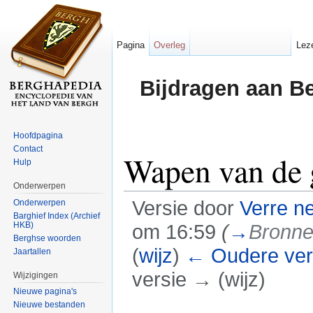
Pagina
Overleg
Lez
Bijdragen aan B
Hoofdpagina
Contact
Wapen van de 
Hulp
Onderwerpen
Versie door
Verre n
Onderwerpen
Barghief Index (Archief
HKB)
om 16:59
(
→
Bronn
Berghse woorden
(
wijz
)
← Oudere ver
Jaartallen
versie → (wijz)
Wijzigingen
Nieuwe pagina's
Ga naar:
navigatie
,
zoeken
Nieuwe bestanden