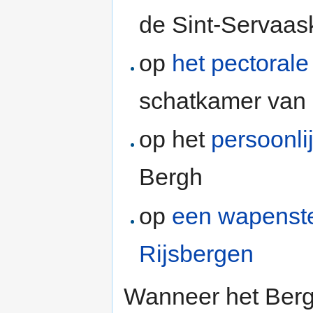
de Sint-Servaask
op
het pectorale
schatkamer van 
op het
persoonli
Bergh
op
een wapenst
Rijsbergen
Wanneer het Berg