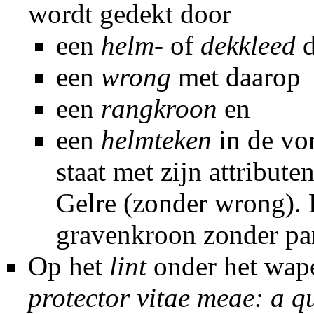
wordt gedekt door
een
helm-
of
dekkleed
d
een
wrong
met daarop
een
rangkroon
en
een
helmteken
in de vo
staat met zijn attribute
Gelre
(zonder wrong). D
gravenkroon zonder par
Op het
lint
onder het wape
protector vitae meae: a q