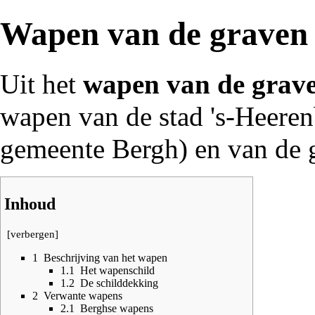
Wapen van de graven
Uit het
wapen van de
grav
wapen van de stad
's-Heere
gemeente Bergh
) en van de
Inhoud
[
verbergen
]
1
Beschrijving van het wapen
1.1
Het wapenschild
1.2
De schilddekking
2
Verwante wapens
2.1
Berghse wapens