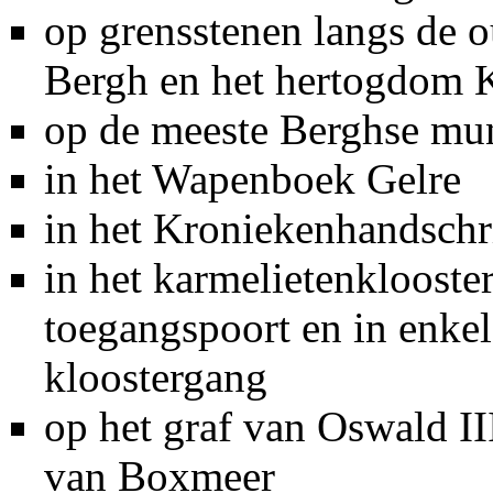
op
grensstenen
langs de 
Bergh
en het
hertogdom K
op de meeste
Berghse mu
in het
Wapenboek Gelre
in het
Kroniekenhandschri
in het
karmelietenklooste
toegangspoort en in enke
kloostergang
op
het graf
van
Oswald II
van Boxmeer