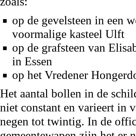
zoals:
op
de gevelsteen
in een w
voormalige
kasteel Ulft
op
de grafsteen
van
Elisa
in Essen
op het
Vredener Hongerd
Het aantal bollen in de schi
niet constant en varieert in
negen tot twintig. In de offi
gemeentewapen zijn het er 