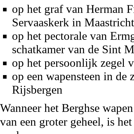
op
het graf
van
Herman Fr
Servaaskerk in Maastrich
op
het pectorale
van
Ermg
schatkamer van de Sint M
op het
persoonlijk zegel
v
op
een wapensteen
in de z
Rijsbergen
Wanneer het Berghse wapen d
van een groter geheel, is he