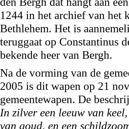
den Bergh
dat hangt aan een
1244
in het archief van het
k
Bethlehem
. Het is aannemel
teruggaat op
Constantinus 
bekende heer van
Bergh
.
Na de vorming van de
geme
2005
is dit wapen op 21 nove
gemeentewapen. De beschrij
In zilver een leeuw van kee
van goud, en een schildzoo