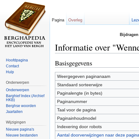
Pagina
Overleg
Lez
Bijdragen
Informatie over "Wenn
Ga naar:
navigatie
,
zoeken
Hoofdpagina
Basisgegevens
Contact
Hulp
Weergegeven paginanaam
Onderwerpen
Standaard sorteerwijze
Onderwerpen
Paginalengte (in bytes)
Barghief Index (Archief
HKB)
Paginanummer
Berghse woorden
Taal voor de pagina
Jaartallen
Paginainhoudmodel
Wijzigingen
Indexering door robots
Nieuwe pagina's
Aantal doorverwijzingen naar deze pagin
Nieuwe bestanden